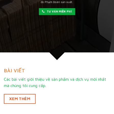
do Phạm Đoàn sản xuất.
TƯ VẤN MIỄN PHÍ
BÀI VIẾT
Các bài viết giới thiệu về sản phẩm và dịch vụ mới nhất
mà chúng tôi cung cấp.
XEM THÊM