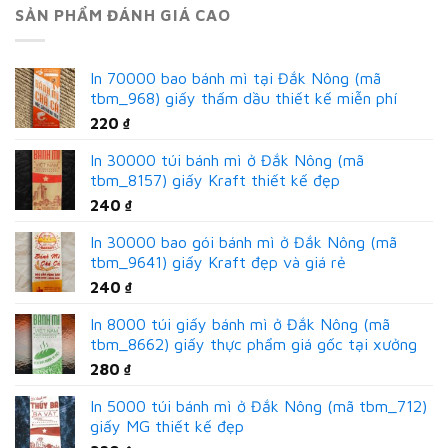
SẢN PHẨM ĐÁNH GIÁ CAO
In 70000 bao bánh mì tại Đắk Nông (mã
tbm_968) giấy thấm dầu thiết kế miễn phí
220
₫
In 30000 túi bánh mì ở Đắk Nông (mã
tbm_8157) giấy Kraft thiết kế đẹp
240
₫
In 30000 bao gói bánh mì ở Đắk Nông (mã
tbm_9641) giấy Kraft đẹp và giá rẻ
240
₫
In 8000 túi giấy bánh mì ở Đắk Nông (mã
tbm_8662) giấy thực phẩm giá gốc tại xưởng
280
₫
In 5000 túi bánh mì ở Đắk Nông (mã tbm_712)
giấy MG thiết kế đẹp