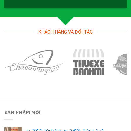
KHÁCH HÀNG VÀ ĐỐI TÁC
SẢN PHẨM MỚI
In 2000 túi bánh mì ở Đắk Nông (mã