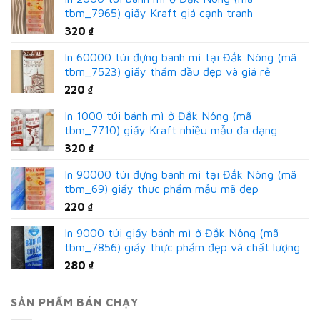
tbm_7965) giấy Kraft giá cạnh tranh
320
₫
In 60000 túi đựng bánh mì tại Đắk Nông (mã
tbm_7523) giấy thấm dầu đẹp và giá rẻ
220
₫
In 1000 túi bánh mì ở Đắk Nông (mã
tbm_7710) giấy Kraft nhiều mẫu đa dạng
320
₫
In 90000 túi đựng bánh mì tại Đắk Nông (mã
tbm_69) giấy thực phẩm mẫu mã đẹp
220
₫
In 9000 túi giấy bánh mì ở Đắk Nông (mã
tbm_7856) giấy thực phẩm đẹp và chất lượng
280
₫
SẢN PHẨM BÁN CHẠY