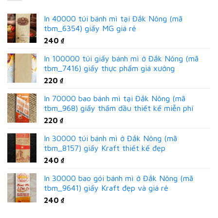
In 40000 túi bánh mì tại Đắk Nông (mã
tbm_6354) giấy MG giá rẻ
240
₫
In 100000 túi giấy bánh mì ở Đắk Nông (mã
tbm_7416) giấy thực phẩm giá xưởng
220
₫
In 70000 bao bánh mì tại Đắk Nông (mã
tbm_968) giấy thấm dầu thiết kế miễn phí
220
₫
In 30000 túi bánh mì ở Đắk Nông (mã
tbm_8157) giấy Kraft thiết kế đẹp
240
₫
In 30000 bao gói bánh mì ở Đắk Nông (mã
tbm_9641) giấy Kraft đẹp và giá rẻ
240
₫