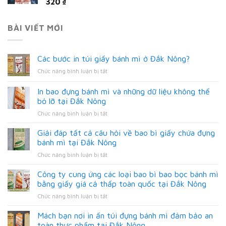
320
₫
BÀI VIẾT MỚI
Các bước in túi giấy bánh mì ở Đắk Nông?
ở
Chức năng bình luận bị tắt
Các
bước
In bao đựng bánh mì và những dữ liệu không thể
in
bỏ lỡ tại Đắk Nông
túi
ở
Chức năng bình luận bị tắt
giấy
In
bánh
bao
mì
Giải đáp tất cả câu hỏi về bao bì giấy chứa đựng
đựng
ở
bánh mì tại Đắk Nông
bánh
Đắk
ở
Chức năng bình luận bị tắt
mì
Nông?
Giải
và
đáp
Công ty cung ứng các loại bao bì bao bọc bánh mì
những
tất
dữ
bằng giấy giá cả thấp toàn quốc tại Đắk Nông
cả
liệu
ở
Chức năng bình luận bị tắt
câu
không
Công
hỏi
thể
ty
Mách bạn nơi in ấn túi đựng bánh mì đảm bảo an
về
bỏ
cung
bao
toàn thực phẩm tại Đắk Nông
lỡ