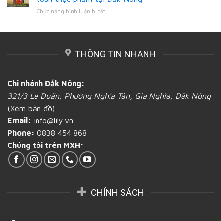
ứng
bì
tại
ở
Chức năng bình luận bị tắt
các
giấy
Đắk
Mách
loại
chứa
Nông
bạn
bao
đựng
nơi
bì
bánh
in
bao
mì
THÔNG TIN NHANH
ấn
bọc
tại
túi
bánh
Đắk
đựng
mì
Nông
bánh
bằng
Chi nhánh Đắk Nông:
mì
giấy
321/3 Lê Duẩn, Phường Nghĩa Tân, Gia Nghĩa, Đăk Nông
đảm
giá
bảo
cả
(Xem bản đồ)
an
thấp
Email:
info@lily.vn
toàn
toàn
thực
quốc
Phone:
0838 454 868
phẩm
tại
Chúng tôi trên MXH:
tại
Đắk
Đắk
Nông
Nông
CHÍNH SÁCH