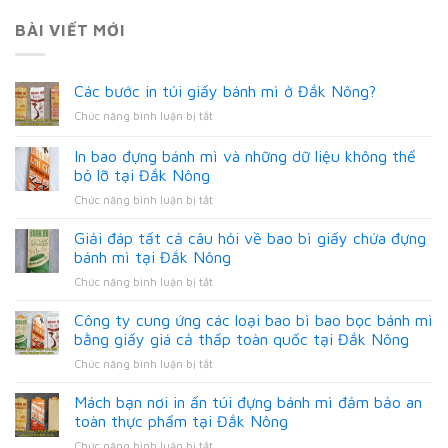
BÀI VIẾT MỚI
Các bước in túi giấy bánh mì ở Đắk Nông?
ở
Chức năng bình luận bị tắt
Các
bước
In bao đựng bánh mì và những dữ liệu không thể
in
bỏ lỡ tại Đắk Nông
túi
ở
Chức năng bình luận bị tắt
giấy
In
bánh
bao
mì
Giải đáp tất cả câu hỏi về bao bì giấy chứa đựng
đựng
ở
bánh mì tại Đắk Nông
bánh
Đắk
ở
Chức năng bình luận bị tắt
mì
Nông?
Giải
và
đáp
Công ty cung ứng các loại bao bì bao bọc bánh mì
những
tất
dữ
bằng giấy giá cả thấp toàn quốc tại Đắk Nông
cả
liệu
ở
Chức năng bình luận bị tắt
câu
không
Công
hỏi
thể
ty
Mách bạn nơi in ấn túi đựng bánh mì đảm bảo an
về
bỏ
cung
bao
toàn thực phẩm tại Đắk Nông
lỡ
ứng
bì
tại
ở
Chức năng bình luận bị tắt
các