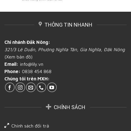
giấy
Đắk
Mách
loại
chứa
Nông
bạn
bao
đựng
nơi
bì
bánh
in
bao
mì
THÔNG TIN NHANH
ấn
bọc
tại
túi
bánh
Đắk
đựng
mì
Nông
bánh
bằng
Chi nhánh Đắk Nông:
mì
giấy
321/3 Lê Duẩn, Phường Nghĩa Tân, Gia Nghĩa, Đăk Nông
đảm
giá
bảo
cả
(Xem bản đồ)
an
thấp
Email:
info@lily.vn
toàn
toàn
thực
quốc
Phone:
0838 454 868
phẩm
tại
Chúng tôi trên MXH:
tại
Đắk
Đắk
Nông
Nông
CHÍNH SÁCH
Chính sách đổi trả