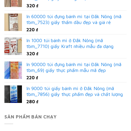
320
₫
In 60000 túi đựng bánh mì tại Đắk Nông (mã
tbm_7523) giấy thấm dầu đẹp và giá rẻ
220
₫
In 1000 túi bánh mì ở Đắk Nông (mã
tbm_7710) giấy Kraft nhiều mẫu đa dạng
320
₫
In 90000 túi đựng bánh mì tại Đắk Nông (mã
tbm_69) giấy thực phẩm mẫu mã đẹp
220
₫
In 9000 túi giấy bánh mì ở Đắk Nông (mã
tbm_7856) giấy thực phẩm đẹp và chất lượng
280
₫
SẢN PHẨM BÁN CHẠY