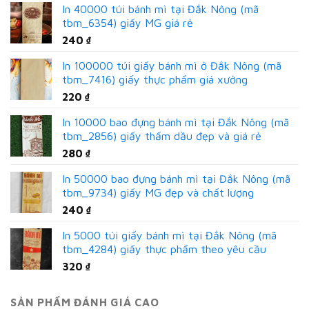
In 40000 túi bánh mì tại Đắk Nông (mã
tbm_6354) giấy MG giá rẻ
240
₫
In 100000 túi giấy bánh mì ở Đắk Nông (mã
tbm_7416) giấy thực phẩm giá xưởng
220
₫
In 10000 bao đựng bánh mì tại Đắk Nông (mã
tbm_2856) giấy thấm dầu đẹp và giá rẻ
280
₫
In 50000 bao đựng bánh mì tại Đắk Nông (mã
tbm_9734) giấy MG đẹp và chất lượng
240
₫
In 5000 túi giấy bánh mì tại Đắk Nông (mã
tbm_4284) giấy thực phẩm theo yêu cầu
320
₫
SẢN PHẨM ĐÁNH GIÁ CAO