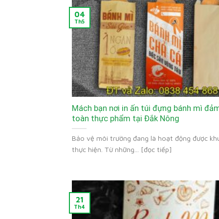
04
Th5
Mách bạn nơi in ấn túi đựng bánh mì đả
toàn thực phẩm tại Đắk Nông
Bảo vệ môi trường đang là hoạt động được kh
thực hiện. Từ những... [đọc tiếp]
21
Th4