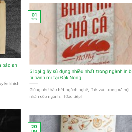
01
Th5
m bảo an
6 loại giấy sử dụng nhiều nhất trong ngành in 
bì bánh mì tại Đắk Nông
uyến khích
Giống như hầu hết ngành nghề, lĩnh vực trong xã hội,
nhân của ngành... [đọc tiếp]
20
Th4