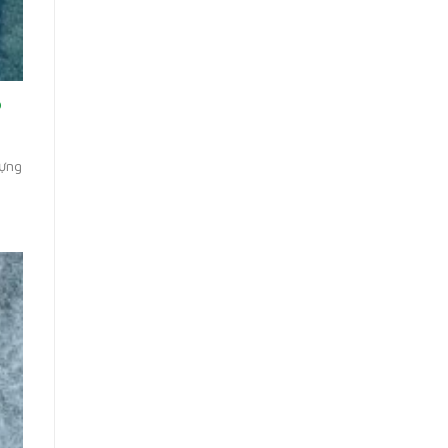
o
đựng