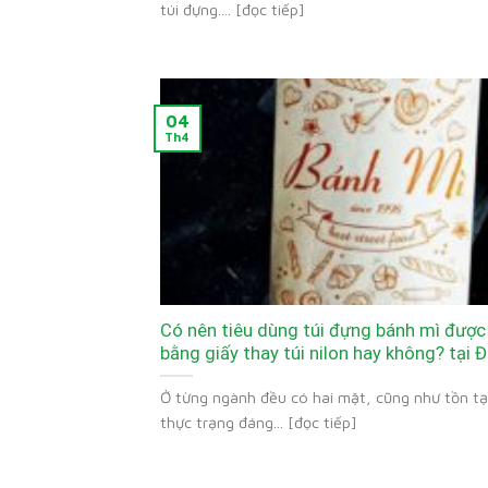
túi đựng.... [đọc tiếp]
04
Th4
Có nên tiêu dùng túi đựng bánh mì được
bằng giấy thay túi nilon hay không? tại 
Ở từng ngành đều có hai mặt, cũng như tồn tạ
thực trạng đáng... [đọc tiếp]