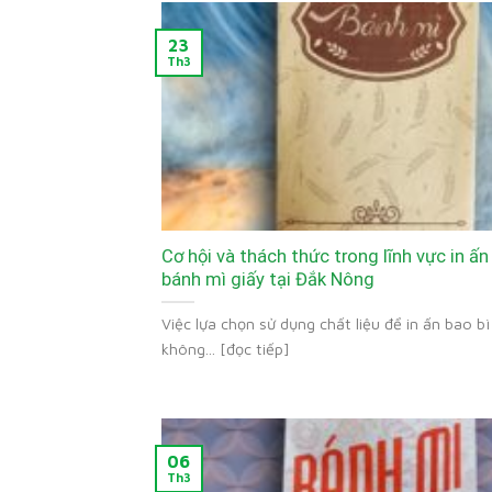
23
Th3
Cơ hội và thách thức trong lĩnh vực in ấn
bánh mì giấy tại Đắk Nông
Việc lựa chọn sử dụng chất liệu để in ấn bao b
không... [đọc tiếp]
06
Th3