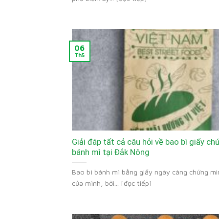
06
Th5
Giải đáp tất cả câu hỏi về bao bì giấy c
bánh mì tại Đắk Nông
Bao bì bánh mì bằng giấy ngày càng chứng min
của mình, bởi... [đọc tiếp]