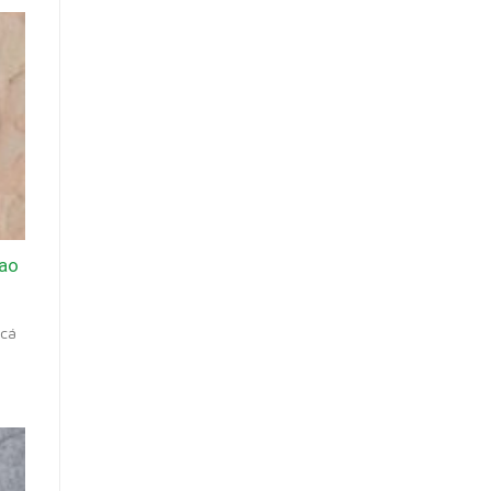
bao
 cá