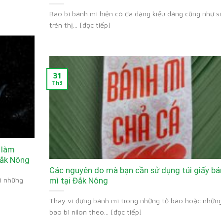
Bao bì bánh mì hiện có đa dạng kiểu dáng cũng như s
trên thị... [đọc tiếp]
31
Th3
 làm
Đắk Nông
Các nguyên do mà bạn cần sử dụng túi giấy b
i những
mì tại Đắk Nông
Thay vì đựng bánh mì trong những tờ báo hoặc nhữn
bao bì nilon theo... [đọc tiếp]