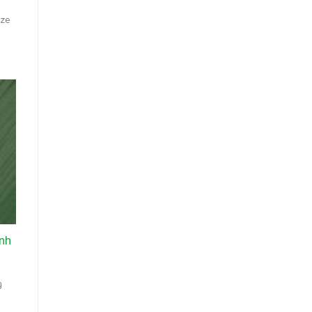
ize
ánh
g