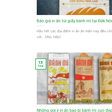
Báo giá in ấn túi giấy bánh mì tại Đắk N
Hầu hết các địa điểm in ấn ấn hiện nay đều chỉ
với... [đọc tiếp]
13
Th4
Những gợi ý in ấn bao bì bánh mì cực đẹ