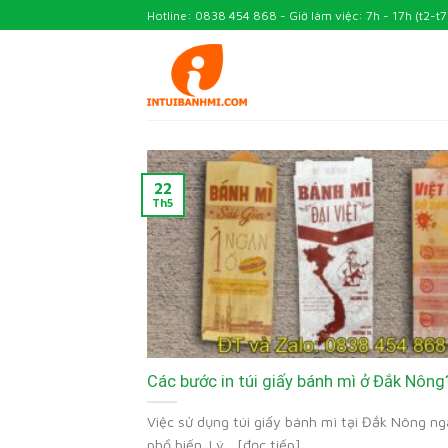
Skip
Hotline: 0838 454 868 - Giờ làm việc: 7h - 17h (t2-t7
to
content
22
Th5
Các bước in túi giấy bánh mì ở Đắk Nông
Việc sử dụng túi giấy bánh mì tại Đắk Nông n
phổ biến. Lý... [đọc tiếp]