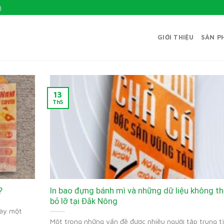
)
GIỚI THIỆU
SẢN P
13
Th5
?
In bao đựng bánh mì và những dữ liệu không t
bỏ lỡ tại Đắk Nông
gày một
Một trong những vấn đề được nhiều người tập trung t