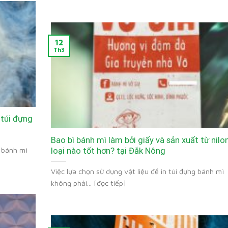
12
Th3
 túi đựng
Bao bì bánh mì làm bởi giấy và sản xuất từ nilon
ì bánh mì
loại nào tốt hơn? tại Đắk Nông
Việc lựa chọn sử dụng vật liệu để in túi đựng bánh mì
không phải... [đọc tiếp]