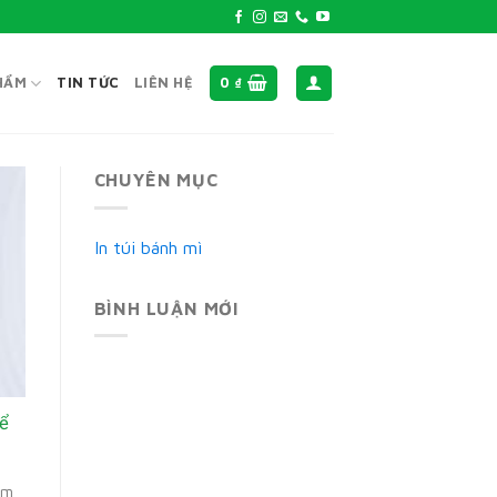
HẨM
TIN TỨC
LIÊN HỆ
0
₫
CHUYÊN MỤC
In túi bánh mì
BÌNH LUẬN MỚI
hể
ìm