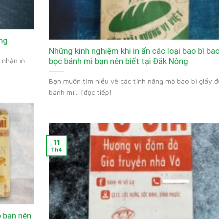
ông
Những kinh nghiệm khi in ấn các loại bao bì ba
 nhận in
bọc bánh mì bạn nên biết tại Đắk Nông
Bạn muốn tìm hiểu về các tính năng mà bao bì giấy 
bánh mì... [đọc tiếp]
11
Th4
p bạn nên