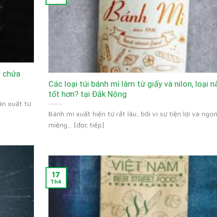
y chứa
Các loại túi bánh mì làm từ giấy và nilon, loại n
tốt hơn? tại Đắk Nông
ản xuất từ
Bánh mì xuất hiện từ rất lâu, bởi vì sự tiện lợi và ngo
miệng... [đọc tiếp]
17
Th4