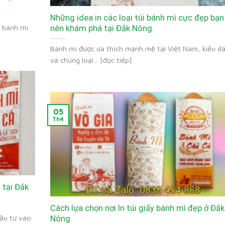
Những idea in các loại túi bánh mì cực đẹp bạn
c bánh mì
nên khám phá tại Đắk Nông
Bánh mì được ưa thích mạnh mẽ tại Việt Nam, kiểu d
và chủng loại... [đọc tiếp]
05
Th4
 tại Đắk
Cách lựa chọn nơi In túi giấy bánh mì đẹp ở Đắk
ầu tư vào
Nông